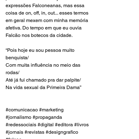
expressões Falconeanas, mas essa 
coisa de on, off, in, out... esses termos 
em geral mexem com minha memória 
afetiva. Do tempo em que eu ouvia 
Falcão nos botecos da cidade. 
⠀⠀⠀⠀⠀⠀⠀⠀⠀
“Pois hoje eu sou pessoa muito 
benquista/
Com muita influência no meio das 
rodas/
Até já fui chamado pra dar palpite/
Na vida sexual da Primeira Dama” 
⠀⠀⠀⠀⠀⠀⠀⠀⠀
⠀⠀⠀⠀⠀⠀⠀⠀⠀
#comunicacao #marketing
#jornalismo #propaganda 
#redessociais #digital #editora #livros 
#jornais #revistas #designgrafico 